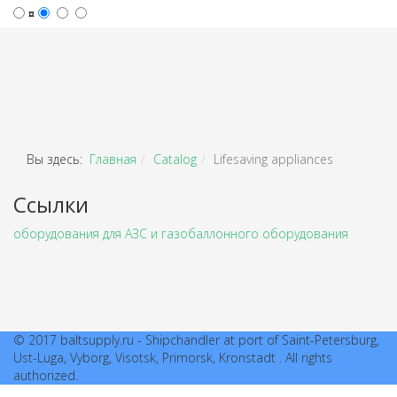
¤
Вы здесь:
Главная
Catalog
Lifesaving appliances
Ссылки
оборудования для АЗС и газобаллонного оборудования
© 2017 baltsupply.ru - Shipchandler at port of Saint-Petersburg,
Ust-Luga, Vyborg, Visotsk, Primorsk, Kronstadt . All rights
authorized.