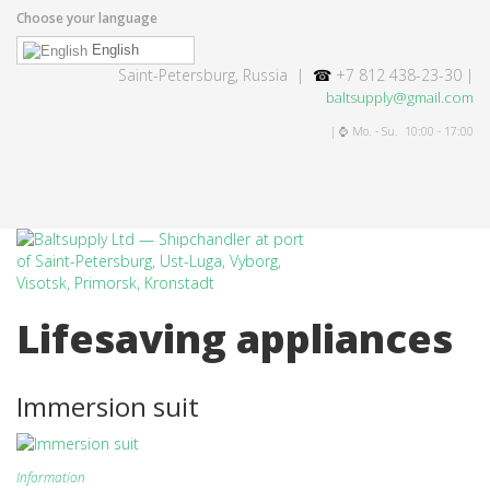
Choose your language
English
Saint-Petersburg, Russia |
☎
+7 812 438-23-30 |
baltsupply@gmail.com
| ⌚ Mo. - Su. 10:00 - 17:00
Lifesaving appliances
Immersion suit
Information